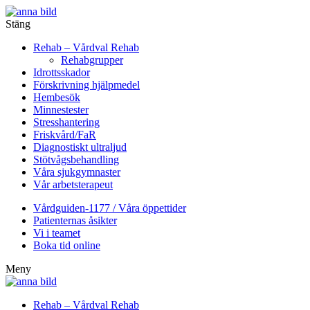
Stäng
Rehab – Vårdval Rehab
Rehabgrupper
Idrottsskador
Förskrivning hjälpmedel
Hembesök
Minnestester
Stresshantering
Friskvård/FaR
Diagnostiskt ultraljud
Stötvågsbehandling
Våra sjukgymnaster
Vår arbetsterapeut
Vårdguiden-1177 / Våra öppettider
Patienternas åsikter
Vi i teamet
Boka tid online
Meny
Rehab – Vårdval Rehab