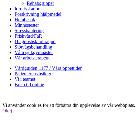
Rehabgrupper
Idrottsskador
Förskrivning hjälpmedel
Hembesök
Minnestester
Stresshantering
Friskvård/FaR
Diagnostiskt ultraljud
Stötvågsbehandling
Våra sjukgymnaster
Vår arbetsterapeut
Vårdguiden-1177 / Våra öppettider
Patienternas åsikter
Vi i teamet
Boka tid online
Vi använder cookies för att förbättra din upplevelse av vår webbplats.
Okej