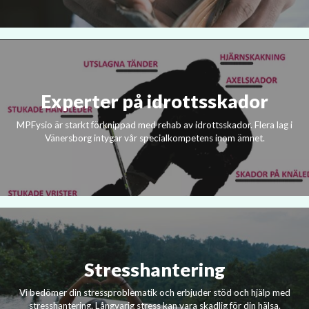
Experter på idrottsskador
MPFysio är starkt förknippad med rehab av idrottsskador. Flera lag i
Vänersborg intygar vår specialkompetens inom ämnet.
Stresshantering
Vi bedömer din stressproblematik och erbjuder stöd och hjälp med
stresshantering. Långvarig stress kan vara skadlig för din hälsa.